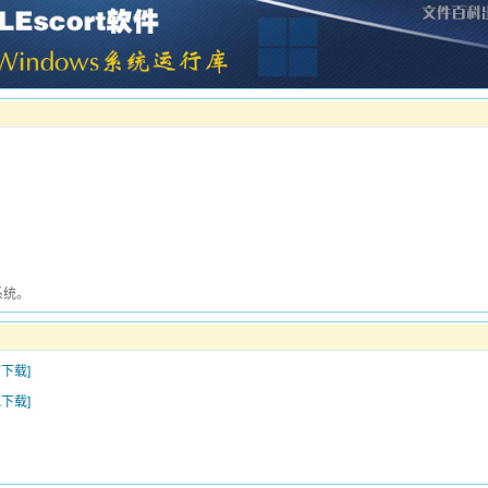
作系统。
电信下载]
本地下载]