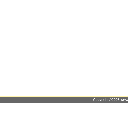
Copyright ©2008
www