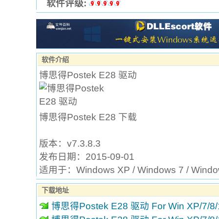
软件评级:
软件介绍
博思得Postek E28 驱动
博思得Postek E28 下载
版本：v7.3.8.3
发布日期：2015-09-01
适用于：Windows XP / Windows 7 / Win
下载地址
博思得Postek E28 驱动 For Win XP/7/8