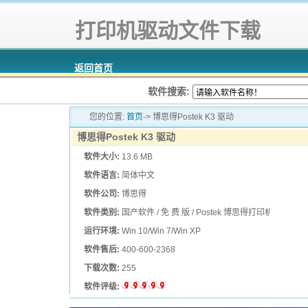
打印机驱动文件下载
返回首页
软件搜索:
您的位置:
首页
-> 博思得Postek K3 驱动
博思得Postek K3 驱动
软件大小:
13.6 MB
软件语言:
简体中文
软件公司:
博思得
软件类别:
国产软件 / 免 费 版 / Postek 博思得打印机驱动下载
运行环境:
Win 10/Win 7/Win XP
软件售后:
400-600-2368
下载次数:
255
软件评级: